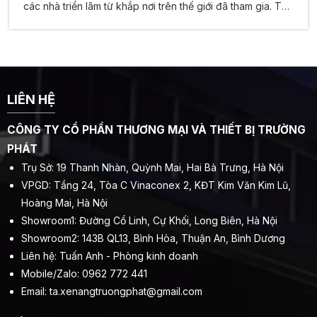
các nhà triển lãm từ khắp nơi trên thế giới đã tham gia. Tập
đoàn Zhongli ( EP Equipment Group ) đã trưng bày nhiều
xe nâng điện cho khách hàng trên toàn thế giới.
LIÊN HỆ
CÔNG TY CỔ PHẦN THƯƠNG MẠI VÀ THIẾT BỊ TRƯỜNG
PHÁT
Trụ Sở: 19 Thanh Nhàn, Quỳnh Mai, Hai Bà Trưng, Hà Nội
VPGD: Tầng 24, Tòa C Vinaconex 2, KĐT Kim Văn Kim Lũ,
Hoàng Mai, Hà Nội
Showroom1: Đường Cổ Linh, Cự Khối, Long Biên, Hà Nội
Showroom2: 143B QL13, Bình Hòa, Thuận An, Bình Dương
Liên hệ: Tuấn Anh - Phòng kinh doanh
Mobile/Zalo: 0962 772 441
Email:
ta.xenangtruongphat@gmail.com