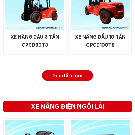
XE NÂNG DẦU 8 TẤN
XE NÂNG DẦU 10 TẤN
CPCD80T8
CPCD100T8
Xem tất cả >>
XE NÂNG ĐIỆN NGỒI LÁI