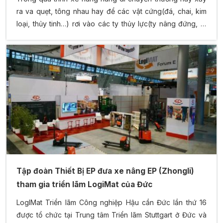
ra va quẹt, tông nhau hay để các vật cứng(đá, chai, kim
loại, thủy tinh…) rơi vào các ty thủy lực(ty nâng đứng, ty
nghiêng thủy lực, thước lái…) gây nên móp hoặc trầy
xước...
Tập đoàn Thiết Bị EP đưa xe nâng EP (Zhongli)
tham gia triển lãm LogiMat của Đức
LogIMat Triển lãm Công nghiệp Hậu cần Đức lần thứ 16
được tổ chức tại Trung tâm Triển lãm Stuttgart ở Đức và