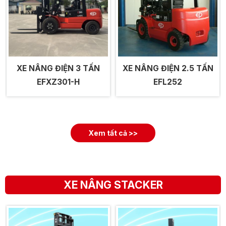
XE NÂNG ĐIỆN 3 TẤN
XE NÂNG ĐIỆN 2.5 TẤN
EFXZ301-H
EFL252
Xem tất cả >>
XE NÂNG STACKER