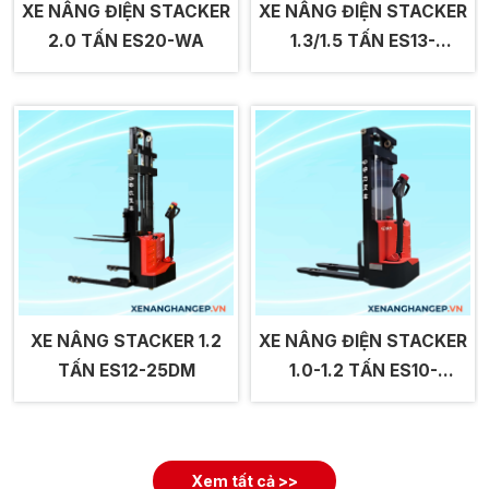
XE NÂNG ĐIỆN STACKER
XE NÂNG ĐIỆN STACKER
2.0 TẤN ES20-WA
1.3/1.5 TẤN ES13-
13ES/ES15-15ES
XE NÂNG STACKER 1.2
XE NÂNG ĐIỆN STACKER
TẤN ES12-25DM
1.0-1.2 TẤN ES10-
10ES/ES12-12ES
Xem tất cả >>