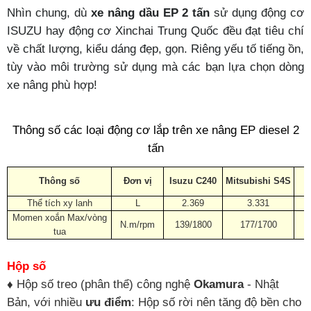
Nhìn chung, dù
xe nâng dầu
EP
2 tấn
sử dụng động cơ
ISUZU hay động cơ Xinchai Trung Quốc đều đạt tiêu chí
về chất lượng, kiểu dáng đẹp, gọn. Riêng yếu tố tiếng ồn,
tùy vào môi trường sử dụng mà các bạn lựa chọn dòng
xe nâng phù hợp!
Thông số các loại động cơ lắp trên xe nâng EP diesel 2
tấn
N
Thông số
Đơn vị
Isuzu C240
Mitsubishi S4S
Thể tích xy lanh
L
2.369
3.331
Momen xoắn Max/vòng
N.m/rpm
139/1800
177/1700
tua
Hộp số
♦
Hộp số treo (phân thể) công nghệ
Okamura
- Nhật
Bản, với nhiều
ưu điểm
: Hộp số rời nên tăng độ bền cho