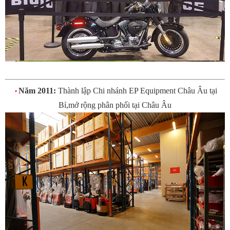
Năm 2011:
Thành lập Chi nhánh EP Equipment Châu Âu tại
•
Bỉ,mở rộng phân phối tại Châu Âu