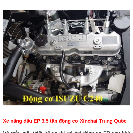
Xe nâng dầu
EP
3.5 tấn động cơ Xinchai Trung Quốc
Về mẫu mã, thiết kế xe thì cả hai dòng xe
EP
này khá