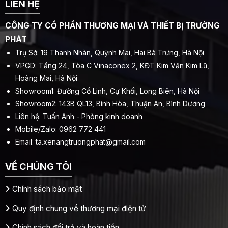
LIÊN HỆ
CÔNG TY CỔ PHẦN THƯƠNG MẠI VÀ THIẾT BỊ TRƯỜNG
PHÁT
Trụ Sở: 19 Thanh Nhàn, Quỳnh Mai, Hai Bà Trưng, Hà Nội
VPGD: Tầng 24, Tòa C Vinaconex 2, KĐT Kim Văn Kim Lũ,
Hoàng Mai, Hà Nội
Showroom1: Đường Cổ Linh, Cự Khối, Long Biên, Hà Nội
Showroom2: 143B QL13, Bình Hòa, Thuận An, Bình Dương
Liên hệ: Tuấn Anh - Phòng kinh doanh
Mobile/Zalo: 0962 772 441
Email:
ta.xenangtruongphat@gmail.com
VỀ CHÚNG TÔI
Chính sách bảo mật
Quy định chung về thương mại điện tử
Chính sách đổi trả và hoàn tiền