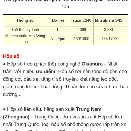
tấn
N
Thông số
Đơn vị
Isuzu C240
Mitsubishi S4S
Thể tích xy lanh
L
2.369
3.331
Momen xoắn Max/vòng
N.m/rpm
139/1800
177/1700
tua
Hộp số
♦
Hộp số treo (phân thể) công nghệ
Okamura
- Nhật
Bản, với nhiều
ưu điểm
: Hộp số rời nên tăng độ bền cho
động cơ, cầu xe, tăng tỉ số truyền, khả năng leo dốc,
giảm rung khi xe hoạt động. Thuận lợi cho sửa chữa, bảo
dưỡng...
♦ Hộp số liên cầu, hãng sản xuất
Trung Nam
(Zhongnan)
- Trung Quốc: đơn vị sản xuất Hộp số lớn
nhất Trung Quốc, loại hộp số phổ thông được lắp trên xe