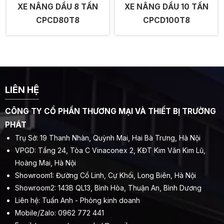
XE NÂNG DẦU 8 TẤN
XE NÂNG DẦU 10 TẤN
CPCD80T8
CPCD100T8
LIÊN HỆ
CÔNG TY CỔ PHẦN THƯƠNG MẠI VÀ THIẾT BỊ TRƯỜNG
PHÁT
Trụ Sở: 19 Thanh Nhàn, Quỳnh Mai, Hai Bà Trưng, Hà Nội
VPGD: Tầng 24, Tòa C Vinaconex 2, KĐT Kim Văn Kim Lũ,
Hoàng Mai, Hà Nội
Showroom1: Đường Cổ Linh, Cự Khối, Long Biên, Hà Nội
Showroom2: 143B QL13, Bình Hòa, Thuận An, Bình Dương
Liên hệ: Tuấn Anh - Phòng kinh doanh
Mobile/Zalo: 0962 772 441