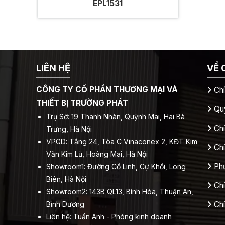
EPL1531
LIÊN HỆ
VỀ 
CÔNG TY CỔ PHẦN THƯƠNG MẠI VÀ
Ch
THIẾT BỊ TRƯỜNG PHÁT
Quy
Trụ Sở: 19 Thanh Nhàn, Quỳnh Mai, Hai Bà
Chí
Trưng, Hà Nội
VPGD: Tầng 24, Tòa C Vinaconex 2, KĐT Kim
Ch
Văn Kim Lũ, Hoàng Mai, Hà Nội
Ph
Showroom1: Đường Cổ Linh, Cự Khối, Long
Biên, Hà Nội
Ch
Showroom2: 143B QL13, Bình Hòa, Thuận An,
Bình Dương
Ch
Liên hệ: Tuấn Anh - Phòng kinh doanh