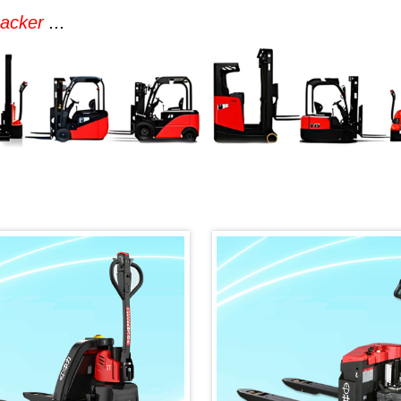
tacker
...