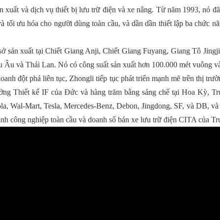
ản xuất và dịch vụ thiết bị lưu trữ điện và xe nâng. Từ năm 1993, nó đ
và tối ưu hóa cho người dùng toàn cầu, và dần dần thiết lập ba chức năn
sở sản xuất tại Chiết Giang Anji, Chiết Giang Fuyang, Giang Tô Jingj
Âu và Thái Lan. Nó có công suất sản xuất hơn 100.000 mét vuông và h
anh đột phá liên tục, Zhongli tiếp tục phát triển mạnh mẽ trên thị trườ
ưởng Thiết kế IF của Đức và hàng trăm bằng sáng chế tại Hoa Kỳ, 
a, Wal-Mart, Tesla, Mercedes-Benz, Debon, Jingdong, SF, và DB, và đan
nh công nghiệp toàn cầu và doanh số bán xe lưu trữ điện CITA của 