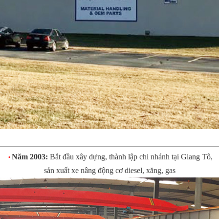
Năm 2003:
Bắt đầu xây dựng, thành lập chi nhánh tại Giang Tô,
•
sản xuất xe nâng động cơ diesel, xăng, gas