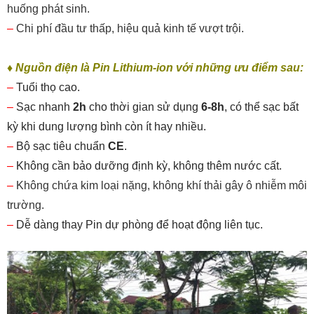
huống phát sinh.
–
Chi phí đầu tư thấp, hiệu quả kinh tế vượt trội.
♦
Nguồn điện là
Pin Lithium-ion với những ưu điểm sau:
–
Tuổi thọ cao.
–
Sạc nhanh
2h
cho thời gian sử dụng
6-8h
, có thể sạc bất
kỳ khi dung lượng bình còn ít hay nhiều.
–
Bộ sạc tiêu chuẩn
CE
.
–
Không cần bảo dưỡng định kỳ, không thêm nước cất.
–
Không chứa kim loại nặng, không khí thải gây ô nhiễm môi
trường.
–
Dễ dàng thay Pin dự phòng để hoạt động liên tục.