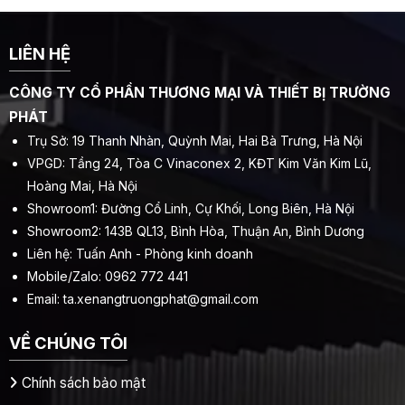
LIÊN HỆ
CÔNG TY CỔ PHẦN THƯƠNG MẠI VÀ THIẾT BỊ TRƯỜNG
PHÁT
Trụ Sở: 19 Thanh Nhàn, Quỳnh Mai, Hai Bà Trưng, Hà Nội
VPGD: Tầng 24, Tòa C Vinaconex 2, KĐT Kim Văn Kim Lũ,
Hoàng Mai, Hà Nội
Showroom1: Đường Cổ Linh, Cự Khối, Long Biên, Hà Nội
Showroom2: 143B QL13, Bình Hòa, Thuận An, Bình Dương
Liên hệ: Tuấn Anh - Phòng kinh doanh
Mobile/Zalo: 0962 772 441
Email:
ta.xenangtruongphat@gmail.com
VỀ CHÚNG TÔI
Chính sách bảo mật