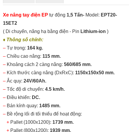
Xe nâng tay điện EP
tự động
1,5 Tấn
-
Model:
EPT20-
15ET2
( Di chuyển, nâng hạ bằng điện - Pin
Lithium-ion
)
♦
Thông số chính:
–
Tự trọng:
164 kg.
–
Chiều cao nâng:
115 mm.
–
Khoảng cách 2 càng nâng:
560/685 mm.
–
Kích thước càng nâng (DxRxC):
1150x150x50 mm.
–
Ắc quy:
24V/60Ah.
–
Tốc độ di chuyển:
4.5 km/h.
–
Điều khiển:
DC.
–
Bán kính quay:
1485 mm.
–
Bề rộng lối đi tối thiểu để hoạt động:
+
Pallet (1000x1200):
1739 mm.
+
Pallet (800x1200):
1939 mm.