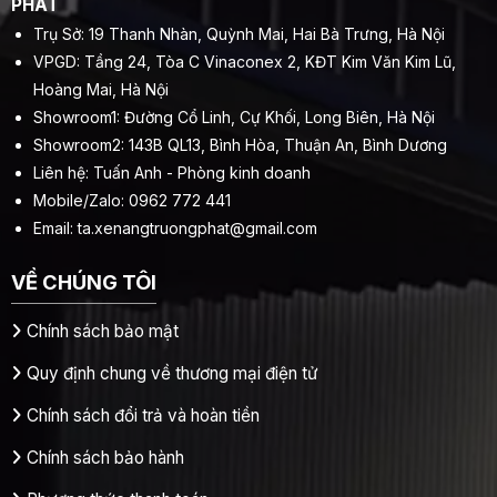
PHÁT
Trụ Sở: 19 Thanh Nhàn, Quỳnh Mai, Hai Bà Trưng, Hà Nội
VPGD: Tầng 24, Tòa C Vinaconex 2, KĐT Kim Văn Kim Lũ,
Hoàng Mai, Hà Nội
Showroom1: Đường Cổ Linh, Cự Khối, Long Biên, Hà Nội
Showroom2: 143B QL13, Bình Hòa, Thuận An, Bình Dương
Liên hệ: Tuấn Anh - Phòng kinh doanh
Mobile/Zalo: 0962 772 441
Email:
ta.xenangtruongphat@gmail.com
VỀ CHÚNG TÔI
Chính sách bảo mật
Quy định chung về thương mại điện tử
Chính sách đổi trả và hoàn tiền
Chính sách bảo hành