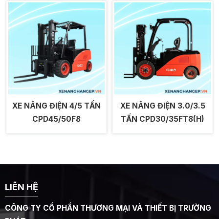
XE NÂNG ĐIỆN 4/5 TẤN
XE NÂNG ĐIỆN 3.0/3.5
CPD45/50F8
TẤN CPD30/35FT8(H)
LIÊN HỆ
CÔNG TY CỔ PHẦN THƯƠNG MẠI VÀ THIẾT BỊ TRƯỜNG