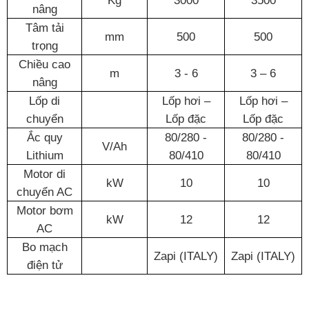
nâng
Tâm tải
mm
500
500
trọng
Chiều cao
m
3 - 6
3 – 6
nâng
Lốp di
Lốp hơi –
Lốp hơi –
chuyển
Lốp đặc
Lốp đặc
Ắc quy
80/280 -
80/280 -
V/Ah
Lithium
80/410
80/410
Motor di
kW
10
10
chuyển AC
Motor bơm
kW
12
12
AC
Bo mạch
Zapi (ITALY)
Zapi (ITALY)
điện tử