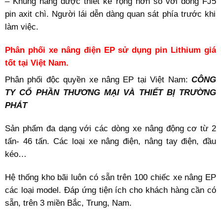
– Khung nâng được thiết kế rộng hơn so với dòng
FJ5
pin axit chì. Người lái dễn dàng quan sát phía trước khi
làm việc.
Phân phối xe nâng điện EP sử dụng pin Lithium giá
tốt tại Việt Nam.
Phân phối độc quyền
xe nâng EP
tại Việt Nam:
CÔNG
TY
CỔ PHẦN THƯƠNG MẠI VÀ THIẾT BỊ TRƯỜNG
PHÁT
Sản phẩm đa dạng với các dòng xe nâng động cơ từ 2
tấn- 46 tấn. Các loại xe nâng điện, nâng tay điện, đầu
kéo…
Hệ thống kho bãi luôn có sẵn trên 100 chiếc xe nâng EP
các loại model. Đáp ứng tiện ích cho khách hàng cần có
sẵn, trên 3 miền Bắc, Trung, Nam.