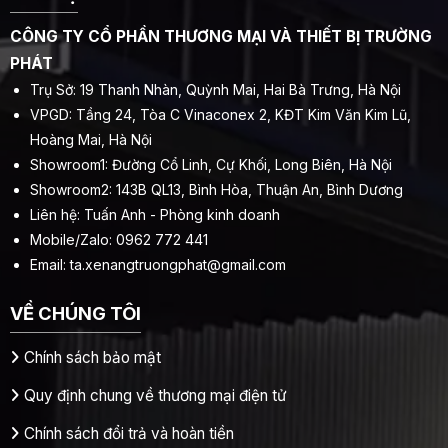
CÔNG TY CỔ PHẦN THƯƠNG MẠI VÀ THIẾT BỊ TRƯỜNG
PHÁT
Trụ Sở: 19 Thanh Nhàn, Quỳnh Mai, Hai Bà Trưng, Hà Nội
VPGD: Tầng 24, Tòa C Vinaconex 2, KĐT Kim Văn Kim Lũ,
Hoàng Mai, Hà Nội
Showroom1: Đường Cổ Linh, Cự Khối, Long Biên, Hà Nội
Showroom2: 143B QL13, Bình Hòa, Thuận An, Bình Dương
Liên hệ: Tuấn Anh - Phòng kinh doanh
Mobile/Zalo: 0962 772 441
Email:
ta.xenangtruongphat@gmail.com
VỀ CHÚNG TÔI
Chính sách bảo mật
Quy định chung về thương mại điện tử
Chính sách đổi trả và hoàn tiền