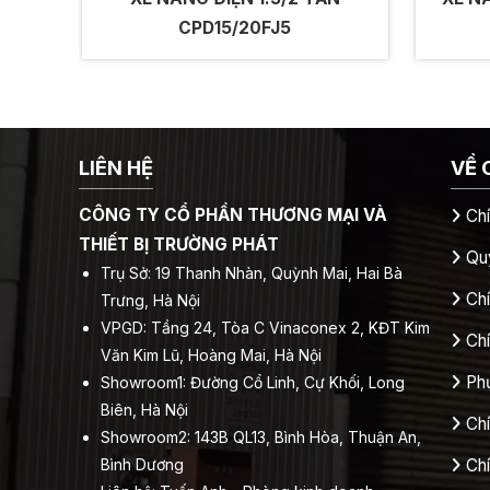
CPD15/20FJ5
LIÊN HỆ
VỀ 
CÔNG TY CỔ PHẦN THƯƠNG MẠI VÀ
Ch
THIẾT BỊ TRƯỜNG PHÁT
Quy
Trụ Sở: 19 Thanh Nhàn, Quỳnh Mai, Hai Bà
Chí
Trưng, Hà Nội
VPGD: Tầng 24, Tòa C Vinaconex 2, KĐT Kim
Ch
Văn Kim Lũ, Hoàng Mai, Hà Nội
Ph
Showroom1: Đường Cổ Linh, Cự Khối, Long
Biên, Hà Nội
Ch
Showroom2: 143B QL13, Bình Hòa, Thuận An,
Bình Dương
Ch