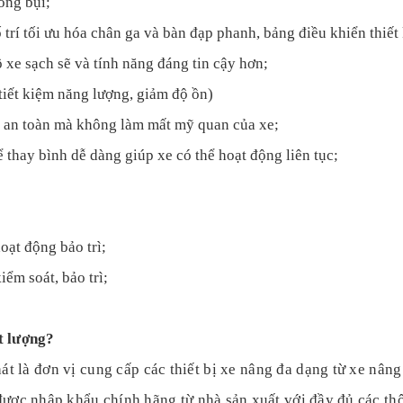
ống bụi;
ố trí tối ưu hóa chân ga và bàn đạp phanh, bảng điều khiển thiết
ộ xe sạch sẽ và tính năng đáng tin cậy hơn;
tiết kiệm năng lượng, giảm độ ồn)
ừa an toàn mà không làm mất mỹ quan của xe;
 thay bình dễ dàng giúp xe có thể hoạt động liên tục;
oạt động bảo trì;
ểm soát, bảo trì;
t lượng?
t là đơn vị cung cấp các thiết bị xe nâng đa dạng từ xe nân
ược nhập khẩu chính hãng từ nhà sản xuất với đầy đủ các thôn