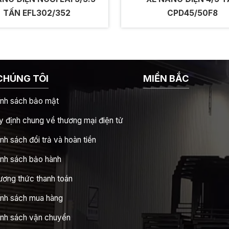
TẤN EFL302/352
CPD45/50F8
CHÚNG TÔI
MIỀN BẮC
ính sách bảo mật
 định chung về thương mại điện tử
nh sách đổi trả và hoàn tiền
ính sách bảo hành
ương thức thanh toán
ính sách mua hàng
ính sách vận chuyển