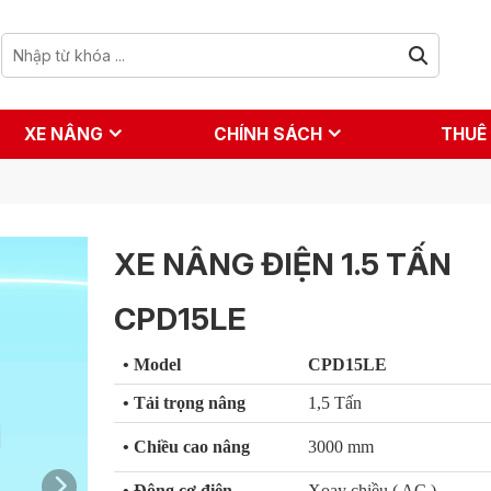
XE NÂNG
CHÍNH SÁCH
THUÊ
XE NÂNG ĐIỆN 1.5 TẤN
CPD15LE
• Model
CPD15LE
•
Tải trọng nâng
1,5 Tấn
•
Chiều cao nâng
3000 mm
•
Động cơ điện
Xoay chiều ( AC )