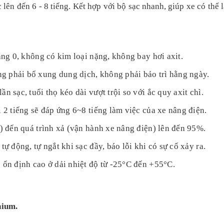
ục lên đến 6 - 8 tiếng. Kết hợp với bộ sạc nhanh, giúp xe có thể
ằng 0, không có kim loại nặng, không bay hơi axit.
g phải bổ xung dung dịch, không phải bảo trì hằng ngày.
n sạc, tuổi thọ kéo dài vượt trội so với ắc quy axit chì.
i 2 tiếng sẽ đáp ứng 6~8 tiếng làm việc của xe nâng điện.
p) đến quá trình xả (vận hành xe nâng điện) lên đến 95%.
ự động, tự ngắt khi sạc đầy, báo lỗi khi có sự cố xảy ra.
 ổn định cao ở dải nhiệt độ từ -25°C đến +55°C.
hium.