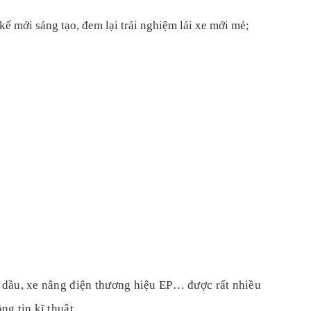
 kế mới sáng tạo, đem lại trải nghiệm lái xe mới mẻ;
g dầu, xe nâng điện thương hiệu EP… được rất nhiều
g tin kĩ thuật.