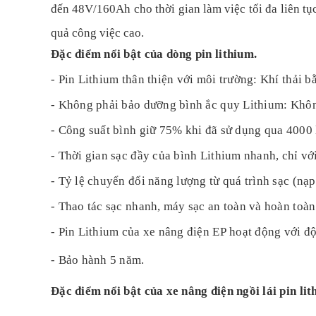
đến
48V/160Ah
cho thời gian làm việc tối đa liên t
quả công việc cao.
Đặc điểm nổi bật của dòng pin lithium.
- Pin Lithium thân thiện với môi trường: Khí thải b
- Không phải bảo dưỡng bình ắc quy Lithium: Khôn
- Công suất bình giữ 75% khi đã sử dụng qua 4000 lầ
- Thời gian sạc đầy của bình Lithium nhanh, chỉ vớ
- Tỷ lệ chuyển đổi năng lượng từ quá trình sạc (nạ
- Thao tác sạc nhanh, máy sạc an toàn và hoàn toàn t
- Pin Lithium của xe nâng điện EP hoạt động với độ
- Bảo hành 5 năm.
Đặc điểm nổi bật của xe nâng điện ngồi lái pin lit