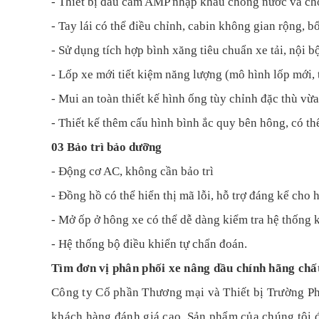
- Thiết bị đầu cắm AMP nhập khẩu chống nước và ch
- Tay lái có thể điều chỉnh, cabin không gian rộng, b
- Sử dụng tích hợp bình xăng tiêu chuẩn xe tải, nội b
- Lốp xe mới tiết kiệm năng lượng (mô hình lốp mới, 
- Mui an toàn thiết kế hình ống tùy chỉnh đặc thù v
- Thiết kế thêm cấu hình bình ắc quy bên hông, có thể
03 Bảo trì bảo dưỡng
- Động cơ AC, không cần bảo trì
- Đồng hồ có thể hiển thị mã lỗi, hỗ trợ đáng kể cho h
- Mở ốp ở hông xe có thể dễ dàng kiểm tra hệ thống ki
- Hệ thống bộ điều khiển tự chẩn đoán.
Tìm đơn vị phân phối xe nâng dầu chính hãng chấ
Công ty Cổ phần Thương mại và Thiết bị Trường Phá
khách hàng đánh giá cao. Sản phẩm của chúng tôi đ