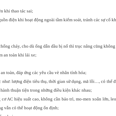
n khi thao tác sai;
guồn điện khi hoạt động ngoài tầm kiểm soát, tránh các sự cố k
 chống cháy, cho dù ống dẫn dầu bị nổ thì trục nâng cũng không 
m an toàn khi lái xe;
ị an toàn, đáp ứng các yêu cầu vè nhân tính hóa;
c như: lượng điện tiêu thụ, thời gian sử dụng, mã lỗi…, có thể đ
n hành thuận tiện trong những điều kiện khác nhau;
 cơ AC hiệu suất cao, không cần bảo trì, mo-men xoắn lớn, l
g vẫn có thể hoạt động ổn định;