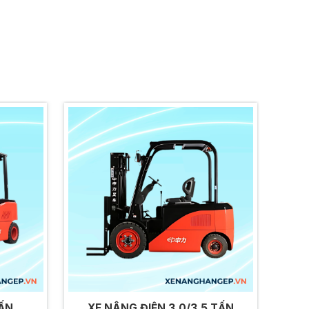
TẤN
XE NÂNG ĐIỆN 3.0/3.5 TẤN