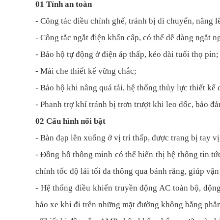
01 Tính an toàn
- Công tác điều chỉnh ghế, tránh bị di chuyển, nâng lê
- Công tắc ngắt điện khẩn cấp, có thể dễ dàng ngắt n
- Bảo hộ tự động ở điện áp thấp, kéo dài tuổi thọ pin;
- Mái che thiết kế vững chắc;
- Bảo hộ khi nâng quá tải, hệ thống thủy lực thiết kế
- Phanh trợ khí tránh bị trơn trượt khi leo dốc, bảo đả
02 Cấu hình nổi bật
- Bàn đạp lên xuống ở vị trí thấp, được trang bị tay v
- Đồng hồ thông minh có thể hiển thị hệ thống tin tứ
chỉnh tốc độ lái tối đa thông qua bánh răng, giúp vậ
- Hệ thống điều khiển truyền động AC toàn bộ, động
bảo xe khi đi trên những mặt đường không bằng phẳn