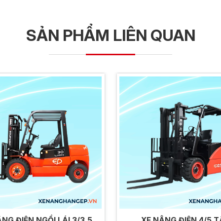
SẢN PHẨM LIÊN QUAN
NG ĐIỆN NGỒI LÁI 3/3.5
XE NÂNG ĐIỆN 4/5 