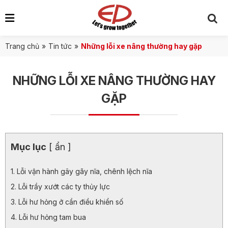
Trang chủ
»
Tin tức
»
Những lỗi xe nâng thường hay gặp
NHỮNG LỖI XE NÂNG THƯỜNG HAY
GẶP
Mục lục
[ ẩn ]
Lỗi vận hành gây gãy nĩa, chênh lệch nĩa
Lỗi trầy xướt các ty thủy lực
Lỗi hư hỏng ở cần điều khiển số
Lỗi hư hỏng tam bua