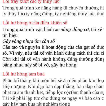
Lỗi trầy xướt các ty thủy lực
Trong quá trình xe nâng hàng di chuyển thường hay 
ty thủy lực(ty nâng đứng, ty nghiêng thủy lực, th
Lỗi hư hỏng ở cần điều khiển số
Trong quá trình vận hành
xe nâng động cơ
, tài xế
tín hiệu
Gãy vòng nhựa ôm cần số
Cấu tạo và nguyên lí hoạt động của cần gạt số đư
số. Vì vậy, nếu tài xế vận hành đúng cách thì chỉ cầ
Còn khi tài xế vận hành không đúng thường dùng l
bằng nhựa này sẽ bị vỡ, gây hư hỏng
Lỗi hư hỏng tam bua
Phân bố thằng khi mòn hết sẽ ăn đến phần kim loại
Hiện tượng: Khi đạp bàn đạp thắng, bàn đạp chân 
phát ra âm thanh két, tiếng lộc cộc(âm thanh của s
Tài xế phải lập tức cho dừng xe ngay và báo cáo ch
gây hãy tam bua rất nghiêm trọng