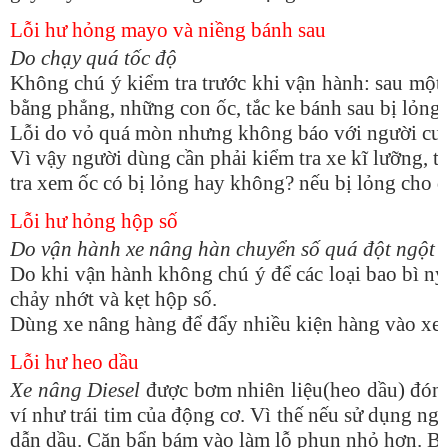
Lỗi hư hỏng mayo và niềng bánh sau
Do chạy quá tốc độ
Không chú ý kiểm tra trước khi vận hành: sau một
bằng phẳng, những con ốc, tắc ke bánh sau bị lỏng 
Lỗi do vỏ quá mòn nhưng không báo với người cun
Vì vậy người dùng cần phải kiểm tra xe kĩ lưỡng, t
tra xem ốc có bị lỏng hay không? nếu bị lỏng cho d
Lỗi hư hỏng hộp số
Do vận hành xe nâng hàn chuyển số quá đột ngột
Do khi vận hành không chú ý để các loại bao bì nyl
chảy nhớt và kẹt hộp số.
Dùng xe nâng hàng để đẩy nhiều kiện hàng vào xe t
Lỗi hư heo dầu
Xe nâng Diesel
được bơm nhiên liệu(heo dầu) đóng 
ví như trái tim của động cơ. Vì thế nếu sử dụng n
dẫn dầu. Cặn bẩn bám vào làm lỗ phun nhỏ hơn. Buồ