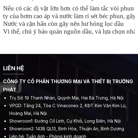
Nếu có các dị vật lớn hơn có thể làm tắc vòi phun
ty của bơm cao áp và nước làm rỉ sét béc phun, gây
Nước và cặn bẩn còn gây nên hư hỏng lọc dầu
Vì thế, chú ý bảo quản nguồn dầu, và lựa chọn nhà 
LIÊN HỆ
CÔNG TY CỔ PHẦN THƯƠNG MẠI VÀ THIẾT BỊ TRƯỜNG
PHÁT
Trụ Sở: 19 Thanh Nhàn, Quỳnh Mai, Hai Bà Trưng, Hà Nội
VPGD: Tầng 24, Tòa C Vinaconex 2, KĐT Kim Văn Kim Lũ,
Hoàng Mai, Hà Nội
Showroom1: Đường Cổ Linh, Cự Khối, Long Biên, Hà Nội
Showroom2: 143B QL13, Bình Hòa, Thuận An, Bình Dương
Liên hệ: Tuấn Anh - Phòng kinh doanh