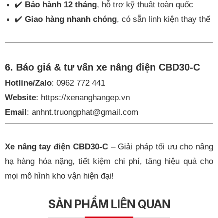
✔️
Bảo hành 12 tháng
, hỗ trợ kỹ thuật toàn quốc
✔️
Giao hàng nhanh chóng
, có sẵn linh kiện thay thế
6. Báo giá & tư vấn xe nâng điện CBD30-C
Hotline/Zalo
: 0962 772 441
Website
:
h
ttps://xenanghangep.vn
Email
:
anhnt.truongphat@gmail.com
Xe nâng tay điện CBD30-C
– Giải pháp tối ưu cho nâng
hạ hàng hóa nặng, tiết kiệm chi phí, tăng hiệu quả cho
mọi mô hình kho vận hiện đại!
SẢN PHẨM LIÊN QUAN