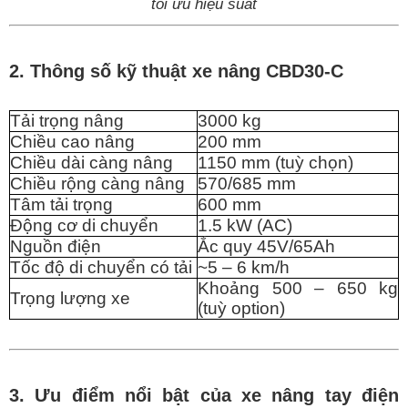
tối ưu hiệu suất
2. Thông số kỹ thuật xe nâng CBD30-C
Tải trọng nâng
3000 kg
Chiều cao nâng
200 mm
Chiều dài càng nâng
1150 mm (tuỳ chọn)
Chiều rộng càng nâng
5
7
0/685 mm
Tâm tải trọng
600 mm
Động cơ di chuyển
1.5 kW (AC)
Nguồn điện
Ắc quy
45V/65Ah
Tốc độ di chuyển có tải
~5 – 6 km/h
Khoảng 500 – 650 kg
Trọng lượng xe
(tuỳ option)
3. Ưu điểm nổi bật của xe nâng tay điện