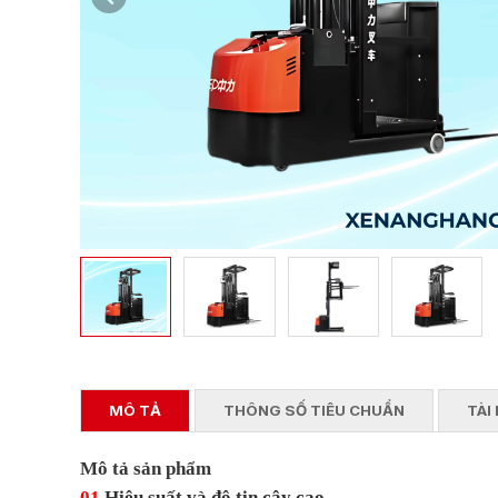
MÔ TẢ
THÔNG SỐ TIÊU CHUẨN
TÀI 
Mô tả sản phẩm
01
Hiệu suất và độ tin cậy cao