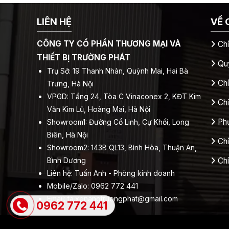
LIÊN HỆ
VỀ 
CÔNG TY CỔ PHẦN THƯƠNG MẠI VÀ
Ch
THIẾT BỊ TRƯỜNG PHÁT
Quy
Trụ Sở: 19 Thanh Nhàn, Quỳnh Mai, Hai Bà
Chí
Trưng, Hà Nội
VPGD: Tầng 24, Tòa C Vinaconex 2, KĐT Kim
Ch
Văn Kim Lũ, Hoàng Mai, Hà Nội
Ph
Showroom1: Đường Cổ Linh, Cự Khối, Long
Biên, Hà Nội
Ch
Showroom2: 143B QL13, Bình Hòa, Thuận An,
Bình Dương
Ch
Liên hệ: Tuấn Anh - Phòng kinh doanh
Mobile/Zalo: 0962 772 441
Email:
ta.xenangtruongphat@gmail.com
0962 772 441