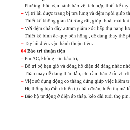
–
Phương thức vận hành bảo vệ tích hợp, thiết kế tay
–
Vị trí lái được trang bị tựa lưng và đệm ngồi giúp t
–
Thiết kế không gian lái rộng rãi, giúp thoải mái khi 
–
Với đệm chân dày 20mm giảm xóc hấp thụ năng lượng 
–
Thiết kế bình ắc-quy bên hông , dễ dàng thay thế pi
–
Tay lái điện, vận hành thuận tiện.
04
Bảo trì thuận tiện
–
Pin AC, không cần bảo trì;
–
Bố trí bộ hẹn giờ và đồng hồ điện dễ dàng nhắc nhở
–
Thân máy dễ dàng tháo lắp, chỉ cần tháo 2 ốc vít rồi
–
Việc sử dụng động cơ thẳng đứng giúp việc kiểm tr
–
Hệ thống bộ điều khiển tự chẩn đoán, hiển thị mã lỗ
–
Bảo hộ tự động ở điện áp thấp, kéo dài tuổi thọ pin.