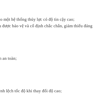
o một hệ thống thủy lực có độ tin cậy cao;
u được bảo vệ và cố định chắc chắn, giảm thiểu đáng
h an toàn;
nh lệch tốc độ khi thay đổi độ cao;