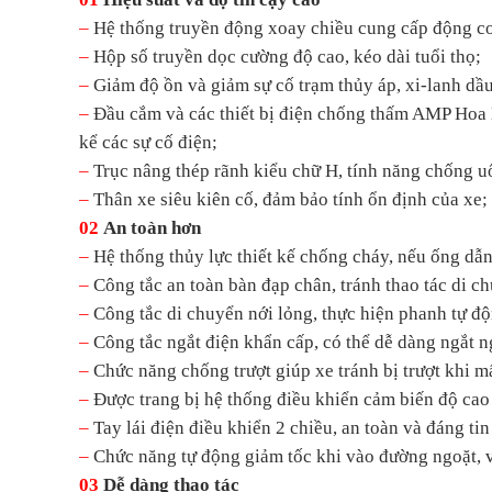
–
Hệ thống truyền động xoay chiều cung cấp động cơ
–
Hộp số truyền dọc cường độ cao, kéo dài tuổi thọ;
–
Giảm độ ồn và giảm sự cố trạm thủy áp, xi-lanh dầu
–
Đầu cắm và các thiết bị điện chống thấm AMP Hoa Kỳ
kể các sự cố điện;
–
Trục nâng thép rãnh kiểu chữ H, tính năng chống uố
–
Thân xe siêu kiên cố, đảm bảo tính ổn định của xe;
02
An toàn hơn
–
Hệ thống thủy lực thiết kế chống cháy, nếu ống dẫn
–
Công tắc an toàn bàn đạp chân, tránh thao tác di ch
–
Công tắc di chuyển nới lỏng, thực hiện phanh tự độ
–
Công tắc ngắt điện khẩn cấp, có thể dễ dàng ngắt n
–
Chức năng chống trượt giúp xe tránh bị trượt khi mấ
–
Được trang bị hệ thống điều khiển cảm biến độ cao 
–
Tay lái điện điều khiển 2 chiều, an toàn và đáng tin
–
Chức năng tự động giảm tốc khi vào đường ngoặt, vậ
03
Dễ dàng thao tác