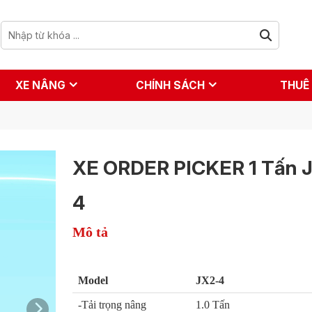
XE NÂNG
CHÍNH SÁCH
THUÊ
XE ORDER PICKER 1 Tấn 
4
Mô tả
Model
JX2-4
-Tải trọng nâng
1.0 Tấn