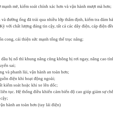
 mạnh mẽ, kiểm soát chính xác hơn và vận hành mượt mà hơn;
 và đường ống đã trải qua nhiều lớp thẩm định, kiểm tra đảm bả
 với chất lượng đáng tin cậy, tất cả các dây điện, cáp điện đề
n cong, cải thiện sức mạnh tổng thể trục nâng;
 dầu bị nổ thì khung nâng cũng không bị rơi ngay, nâng cao tín
uyển sai;
ng và phanh lùi, vận hành an toàn hơn;
guồn điện khi hoạt động ngoài;
t kiểm soát hoặc khi xe lên dốc;
liên tục. Hệ thống điều khiển cảm biến độ cao giúp giảm sự chê
 cậy;
n hành an toàn hơn (tay lái điện)