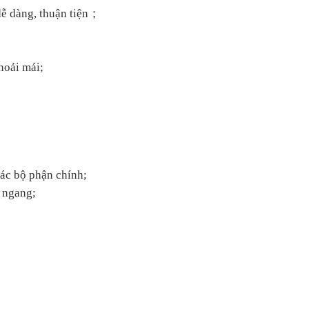
ễ dàng, thuận tiện
；
hoải mái;
 các bộ phận chính;
m ngang;
;